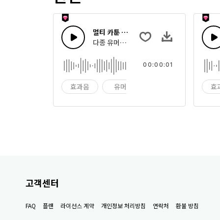
멀티 카툰 사운드 54
다종 유머러스한 카툰 효과음과 장난 소리
00:00:01
효과음
유머
장난
효
고객센터
FAQ
플랜
라이선스 계약
개인정보 처리방침
연락처
환불 방침