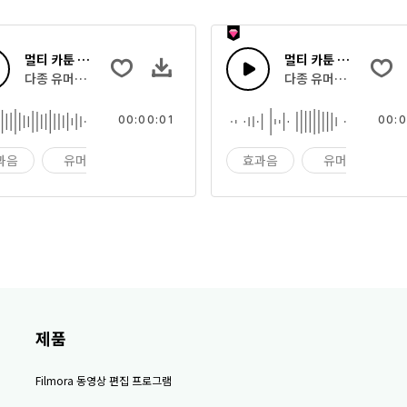
멀티 카툰 사운드 53
멀티 카툰 사운드 52
다종 유머러스한 카툰 효과음과 장난 소리
다종 유머러스한 카툰 
00:00:01
00:0
과음
유머
장난
효과음
유머
제품
Filmora 동영상 편집 프로그램