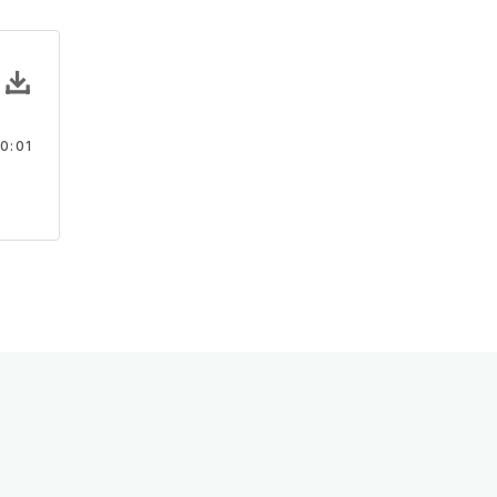
효과음과 장난 소리
0:01
장난