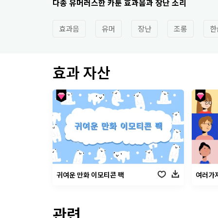
다종 유머러스한 카툰 효과음과 장난 소리
효과음
유머
장난
조롱
한
효과 자산
귀여운 만화 이모티콘 팩
여러가지
관련