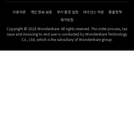
이용약관
개인 정보 보호
쿠키 환경 설정
라이선스 약관
환불정책
제거방침
Copyright © 2026 Wondershare. All rights reserved. The order process, tax
issue and invoicing to end user is conducted by Wondershare Technology
Co., Ltd, which is the subsidiary of Wondershare group.