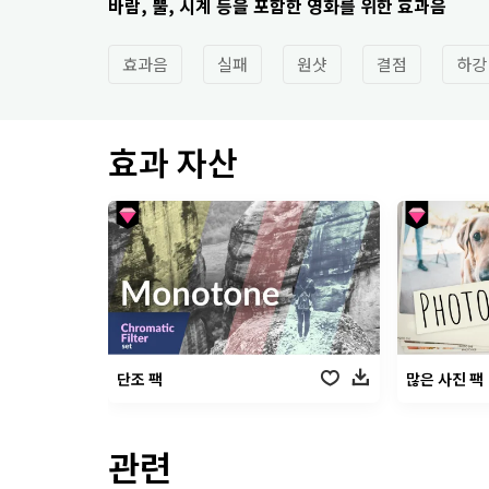
바람, 뿔, 시계 등을 포함한 영화를 위한 효과음
효과음
실패
원샷
결점
하강
효과 자산
단조 팩
많은 사진 팩
관련