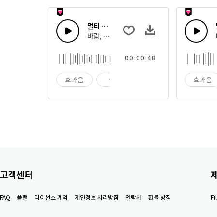
멀티 사운드 29
바람, 뿔, 시계 등을 포함한 영화를 위한 효과음
00:00:48
효과음
실패
원샷
효과음
고객센터
FAQ
플랜
라이선스 계약
개인정보 처리방침
연락처
환불 방침
F