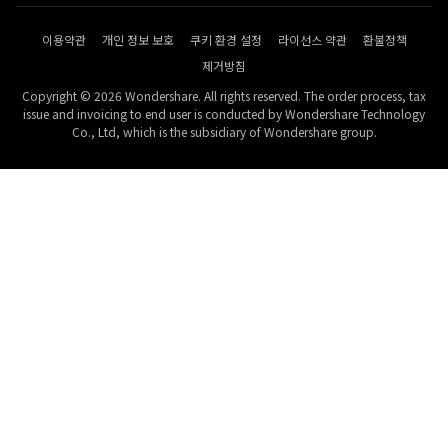
이용약관
개인 정보 보호
쿠키 환경 설정
라이선스 약관
환불정책
제거방침
Copyright © 2026 Wondershare. All rights reserved. The order process, tax
issue and invoicing to end user is conducted by Wondershare Technology
Co., Ltd, which is the subsidiary of Wondershare group.