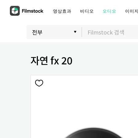
영상효과
비디오
오디오
이미
자연 fx 20