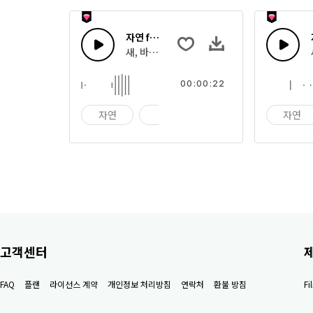
자연 fx 22
새, 바람, 꽃과 자연의 소리
00:00:22
자연
꽃
새
자연
고객센터
FAQ
플랜
라이선스 계약
개인정보 처리방침
연락처
환불 방침
F