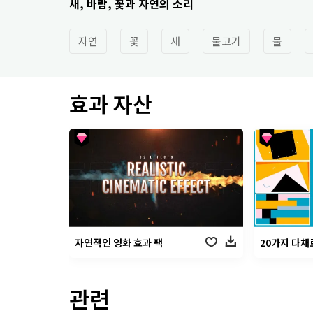
새, 바람, 꽃과 자연의 소리
자연
꽃
새
물고기
물
효과 자산
자연적인 영화 효과 팩
20가지 다채
관련