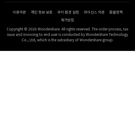
이용약관
개인 정보 보호
쿠키 환경 설정
라이선스 약관
환불정책
제거방침
Copyright © 2026 Wondershare. All rights reserved. The order process, tax
issue and invoicing to end user is conducted by Wondershare Technology
Co., Ltd, which is the subsidiary of Wondershare group.