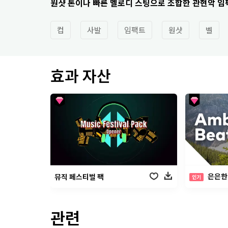
원샷 톤이나 빠른 멜로디 스팅으로 조합한 관현악 임
컵
사발
임팩트
원샷
벨
효과 자산
은은한
뮤직 페스티벌 팩
인기
관련