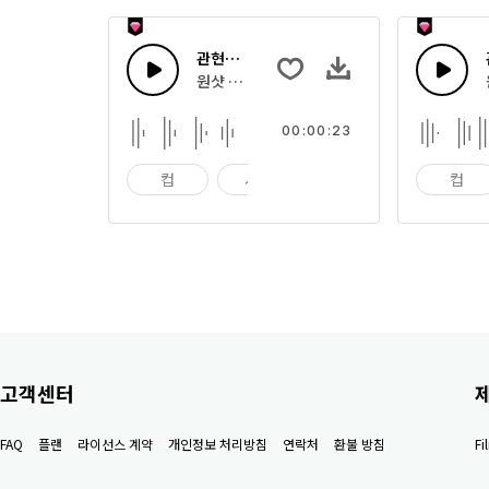
관현악 톤 22
원샷 톤이나 빠른 멜로디 스팅으로 조합한 관현
00:00:23
컵
사발
임팩트
컵
고객센터
FAQ
플랜
라이선스 계약
개인정보 처리방침
연락처
환불 방침
F