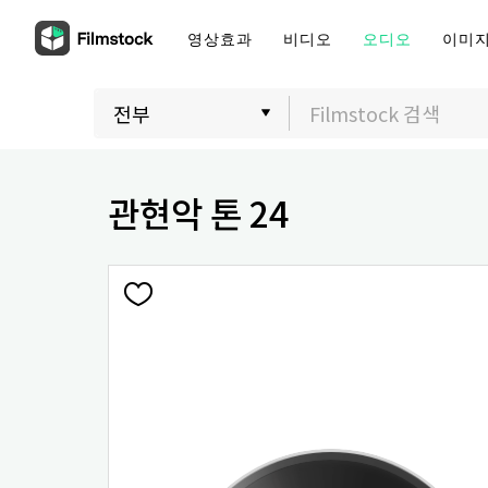
영상효과
비디오
오디오
이미
관현악 톤 24