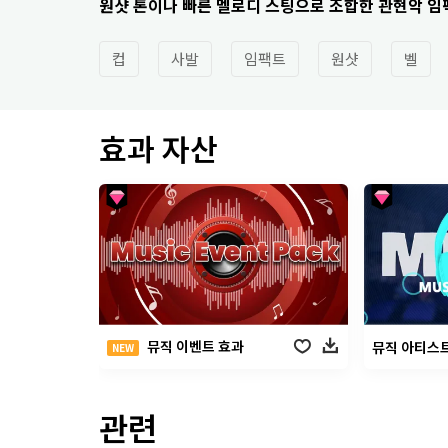
원샷 톤이나 빠른 멜로디 스팅으로 조합한 관현악 임
컵
사발
임팩트
원샷
벨
효과 자산
뮤직 이벤트 효과
뮤직 아티스트
NEW
관련