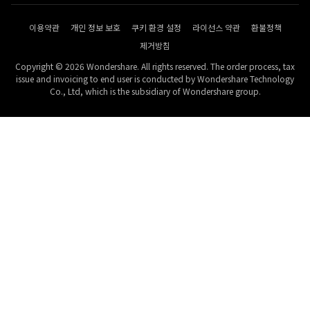
이용약관
개인 정보 보호
쿠키 환경 설정
라이선스 약관
환불정책
제거방침
Copyright © 2026 Wondershare. All rights reserved. The order process, tax
issue and invoicing to end user is conducted by Wondershare Technology
Co., Ltd, which is the subsidiary of Wondershare group.