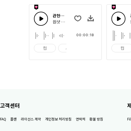
관현악 톤 29
원샷 톤이나 빠른 멜로디 스팅으로 조합한 관현
00:00:18
컵
사발
임팩트
컵
고객센터
FAQ
플랜
라이선스 계약
개인정보 처리방침
연락처
환불 방침
F