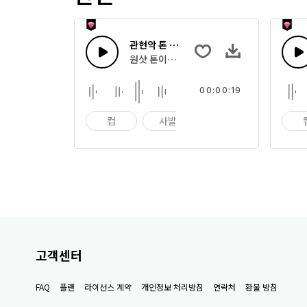
관현악 톤 35
원샷 톤이나 빠른 멜로디 스팅으로 조합한 관
00:00:19
컵
사발
임팩트
고객센터
FAQ
플랜
라이선스 계약
개인정보 처리방침
연락처
환불 방침