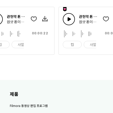
관현악 톤 34
관현악 톤 33
현악 임팩트 악기의 집합
원샷 톤이나 빠른 멜로디 스팅으로 조합한 관현악 임팩트 악기의 집합
원샷 톤이나 빠른 멜로
00:00:22
00:0
컵
사발
임팩트
컵
사발
임
제품
Filmora 동영상 편집 프로그램