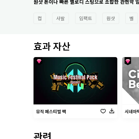
원샷 톤이나 빠른 멜로디 스팅으로 조합한 관현악 
컵
사발
임팩트
원샷
벨
효과 자산
뮤직 페스티벌 팩
시네마틱
관련