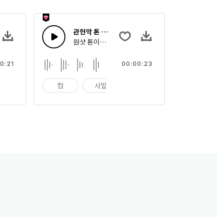
관현악 톤 32
디 스팅으로 조합한 관현악 임팩트 악기의 집합
원샷 톤이나 빠른 멜로디 스팅으로 조합한 관현악 임
0:21
00:00:23
팩트
컵
사발
임팩트