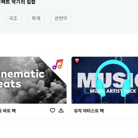
임팩트 악기의 집합
곡조
목재
관현악
 비트 팩
뮤직 아티스트 팩