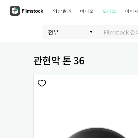
영상효과
비디오
오디오
이미
관현악 톤 36