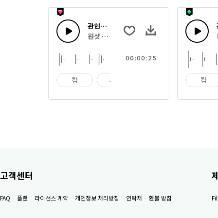
관현악 톤 43
원샷 톤이나 빠른 멜로디 스팅으로 조합한 관현
00:00:25
컵
사발
임팩트
컵
고객센터
FAQ
플랜
라이선스 계약
개인정보 처리방침
연락처
환불 방침
F