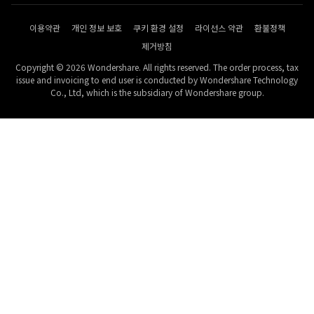
이용약관
개인 정보 보호
쿠키 환경 설정
라이선스 약관
환불정책
제거방침
Copyright © 2026 Wondershare. All rights reserved. The order process, tax
issue and invoicing to end user is conducted by Wondershare Technology
Co., Ltd, which is the subsidiary of Wondershare group.