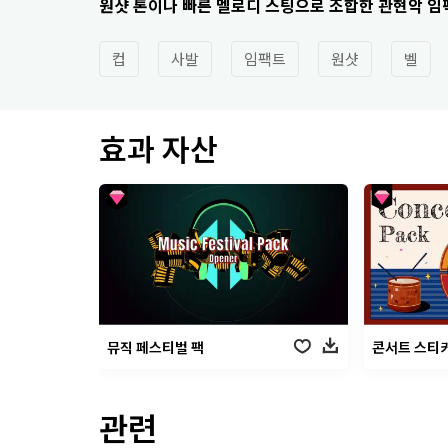
원샷 톤이나 빠른 멜로디 스팅으로 조합한 관현악 임
컵
사발
임팩트
원샷
벨
효과 자산
뮤직 페스티벌 팩
콘서트 스티커
관련