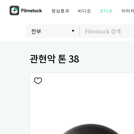
영상효과
비디오
오디오
이미
관현악 톤 38