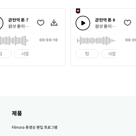
관현악 톤 7
관현악 톤 6
현악 임팩트 악기의 집합
원샷 톤이나 빠른 멜로디 스팅으로 조합한 관현악 임팩트 악기의 집합
원샷 톤이나 빠른 멜로
00:00:10
00:0
컵
사발
임팩트
컵
사발
임
제품
Filmora 동영상 편집 프로그램