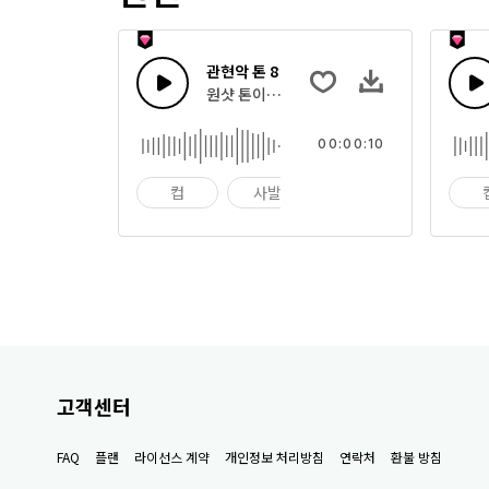
관현악 톤 8
원샷 톤이나 빠른 멜로디 스팅으로 조합한 관
00:00:10
컵
사발
임팩트
고객센터
FAQ
플랜
라이선스 계약
개인정보 처리방침
연락처
환불 방침