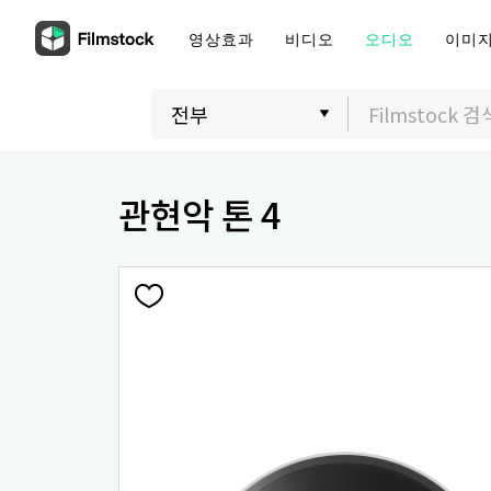
영상효과
비디오
오디오
이미
관현악 톤 4