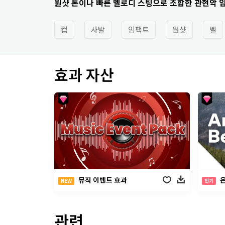
원샷 톤이나 빠른 멜로디 스팅으로 조합한 관현악 
컵
사발
임팩트
원샷
벨
효과 자산
뮤직 이벤트 효과
NEW
인기
관련