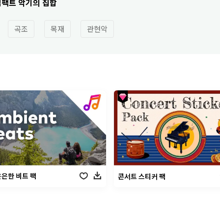
임팩트 악기의 집합
곡조
목재
관현악
은은한 비트 팩
콘서트 스티커 팩