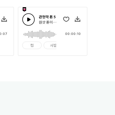
관현악 톤 5
디 스팅으로 조합한 관현악 임팩트 악기의 집합
원샷 톤이나 빠른 멜로디 스팅으로 조합한 관현악 임
0:07
00:00:10
팩트
컵
사발
임팩트