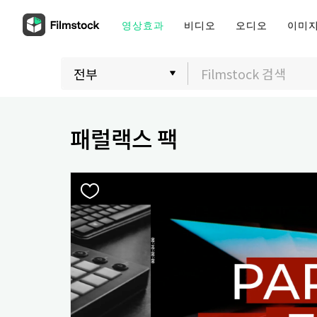
영상효과
비디오
오디오
이미
패럴랙스 팩