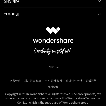
SNS 채널
그룹 멤버
언어
이용약관
개인 정보 보호
쿠키 환경 설정
라이선스 약관
환불정책
제거방침
Copyright © 2026 Wondershare. All rights reserved. The order process, tax
issue and invoicing to end user is conducted by Wondershare Technology
Co., Ltd, which is the subsidiary of Wondershare group.