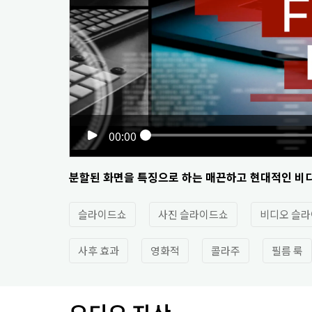
00:00
분할된 화면을 특징으로 하는 매끈하고 현대적인 비디
슬라이드쇼
사진 슬라이드쇼
비디오 슬
사후 효과
영화적
콜라주
필름 룩