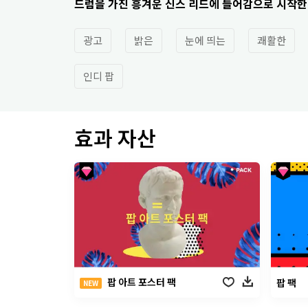
드럼을 가진 흥겨운 신스 리드에 들어감으로 시작한
광고
밝은
눈에 띄는
쾌활한
인디 팝
효과 자산
팝 아트 포스터 팩
팝 팩
NEW