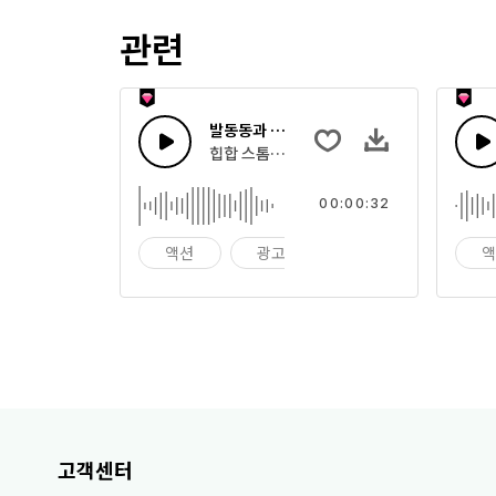
관련
발동동과 박수
힙합 스톰과 찰칵 소리가 나는 활기찬 퍼커션
00:00:32
액션
광고
배경
고객센터