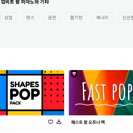
 업비트 팝 피아노와 기타
상업
댄스
운전
활기찬
에너지
신선
패스트 팝 오프너 팩