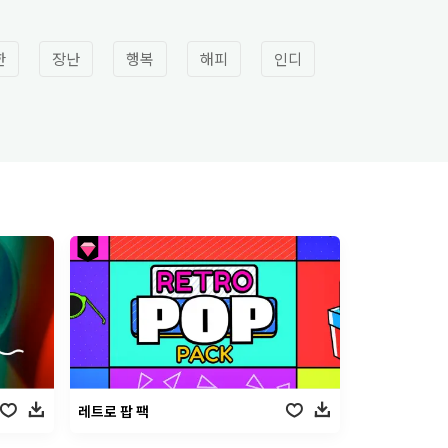
한
장난
행복
해피
인디
레트로 팝 팩