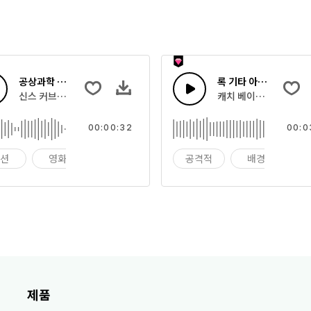
공상과학 트레일러 서스펜스
록 기타 아메리카
신스 커브와 808 붐과 크래시 햇을 가진 에픽 시네마틱 베이스 호른 블래
캐치 베이스와 드럼을 가
00:00:32
00:0
액션
영화
영화 예고편
공격적
배경
제품