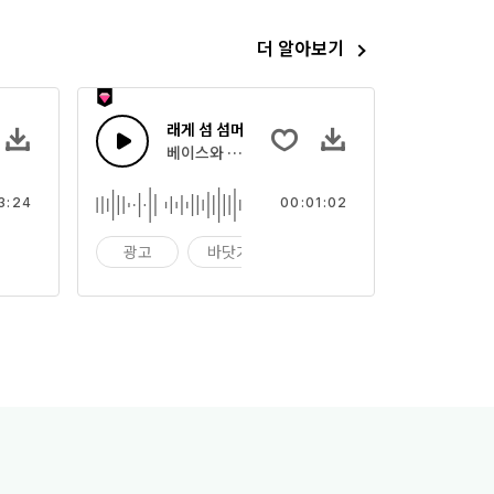
더 알아보기
래게 섬 섬머
스트
진 올 아메리칸 록 기타
베이스와 레게 드럼을 가진 여름 섬 기타
3:24
00:01:02
빅
광고
바닷가
상업