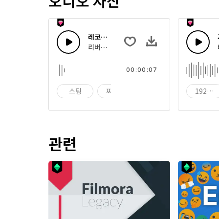
오디오 자산
레코드 되감기 02
리버스 레코드
00:00:07
스팅
찌르기
블라스트
1920 
관련