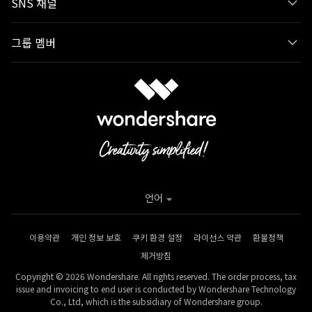
SNS 채널
그룹 멤버
언어
이용약관
개인 정보 보호
쿠키 환경 설정
라이선스 약관
환불정책
제거방침
Copyright © 2026 Wondershare. All rights reserved. The order process, tax
issue and invoicing to end user is conducted by Wondershare Technology
Co., Ltd, which is the subsidiary of Wondershare group.