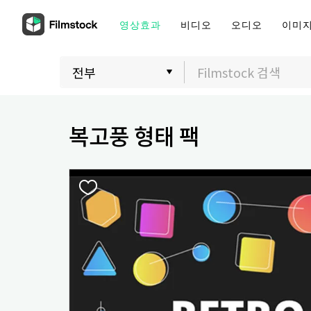
영상효과
비디오
오디오
이미
복고풍 형태 팩