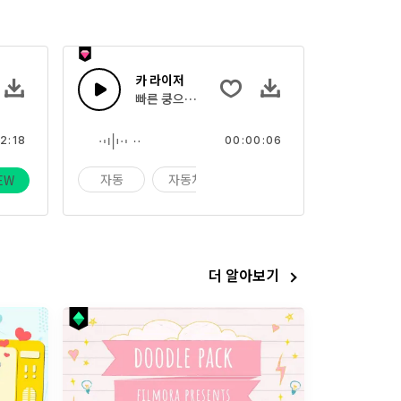
카 라이저
, 캐치한 리드 멜로디가 어우러진 기분 좋은 업템포 팝 트랙
빠른 쿵으로 끝나는 전자 후쉬 사운드
2:18
00:00:06
기악
자동
자동차
차
EW
더 알아보기