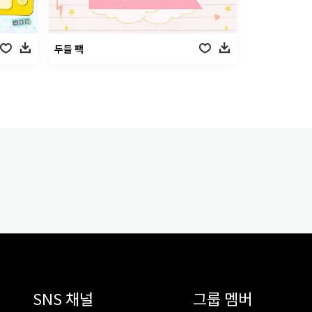
두들 팩
SNS 채널
그룹 멤버