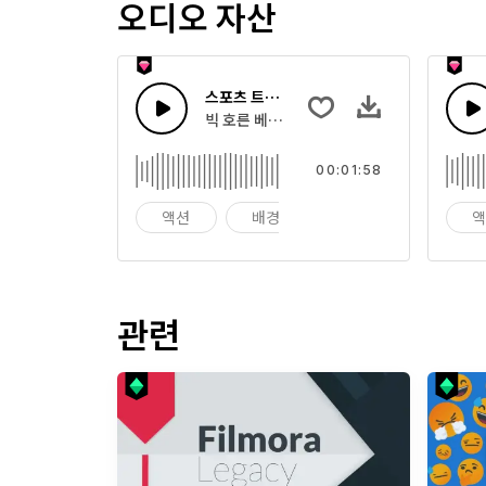
오디오 자산
스포츠 트랩 비트
빅 호른 베이스로 시작한 신스를 가진 힙합 드
00:01:58
액션
배경
농구
관련