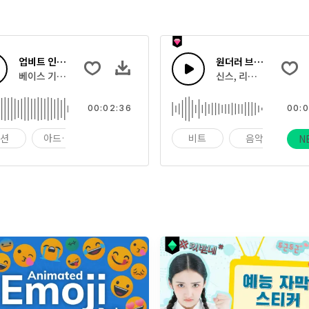
업비트 인디 록
원더러 브레이크
럼
베이스 기타와 드럼을 가진 흥겨운 업비트 인디 록 기타
신스, 리듬감 있는 드럼
00:02:36
00:0
액션
아드레날린
광고
비트
음악
N