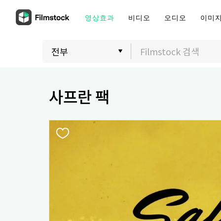
영상효과
비디오
오디오
이미
사프란 팩