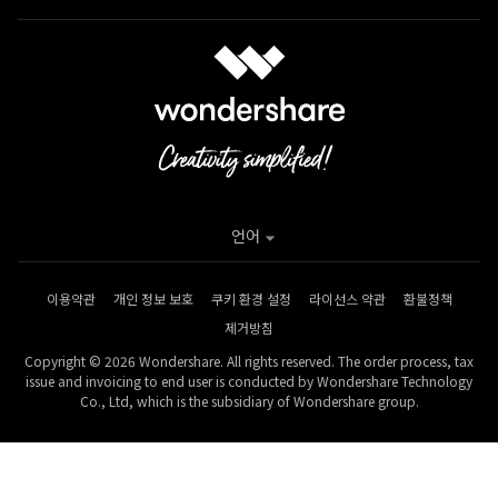
언어
이용약관
개인 정보 보호
쿠키 환경 설정
라이선스 약관
환불정책
제거방침
Copyright © 2026 Wondershare. All rights reserved. The order process, tax
issue and invoicing to end user is conducted by Wondershare Technology
Co., Ltd, which is the subsidiary of Wondershare group.