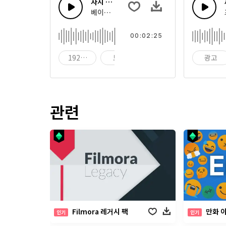
자지 레트로 스윙 트롬본
베이스 첼로, 스네어 드럼 리듬을 가진 재즈 트
00:02:25
1920 년대
모험
광고
광고
관련
Filmora 레거시 팩
만화 
인기
인기