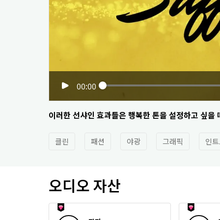
00:00
이러한 선샤인 효과들은 행복한 톤을 설정하고 싶을 
클린
패션
야광
그래픽
인트
오디오 자산