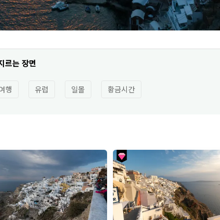
지르는 장면
여행
유럽
일몰
황금시간