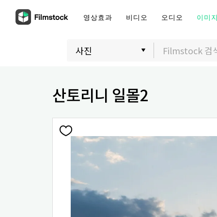
영상효과
비디오
오디오
이미
산토리니 일몰2