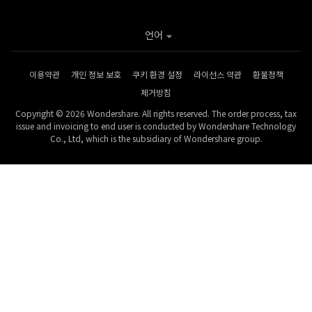
언어
이용약관
개인 정보 보호
쿠키 환경 설정
라이선스 약관
환불정책
제거방침
Copyright © 2026 Wondershare. All rights reserved. The order process, tax
issue and invoicing to end user is conducted by Wondershare Technology
Co., Ltd, which is the subsidiary of Wondershare group.