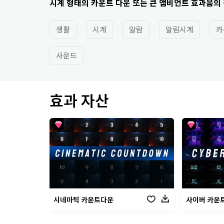
시계 형태의 카운트 다운 또는 큰 앰비언트 효과음의
생활
시계
알람
알림시계
카
사운드
효과 자산
시네마틱 카운트다운
사이버 카운