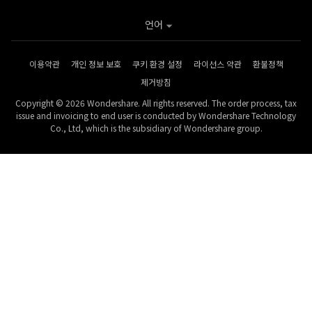
언어
이용약관
개인 정보 보호
쿠키 환경 설정
라이선스 약관
환불정책
제거방침
Copyright © 2026 Wondershare. All rights reserved. The order process, tax
issue and invoicing to end user is conducted by Wondershare Technology
Co., Ltd, which is the subsidiary of Wondershare group.