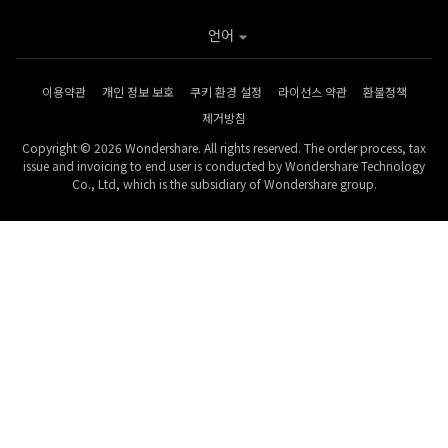
언어
이용약관
개인 정보 보호
쿠키 환경 설정
라이선스 약관
환불정책
제거방침
Copyright © 2026 Wondershare. All rights reserved. The order process, tax
issue and invoicing to end user is conducted by Wondershare Technology
Co., Ltd, which is the subsidiary of Wondershare group.