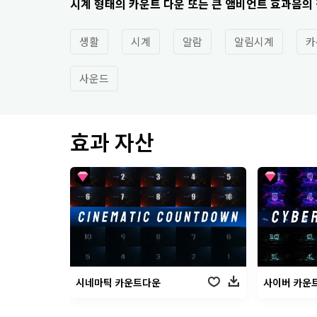
시계 형태의 카운트 다운 또는 큰 앰비언트 효과음의
생활
시계
알람
알림시계
카
사운드
효과 자산
시네마틱 카운트다운
사이버 카운