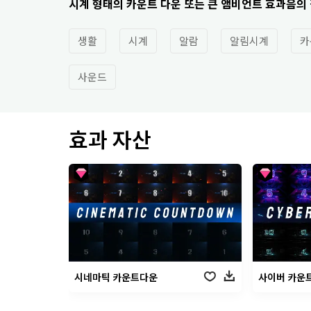
시계 형태의 카운트 다운 또는 큰 앰비언트 효과음의
생활
시계
알람
알림시계
카
사운드
효과 자산
시네마틱 카운트다운
사이버 카운