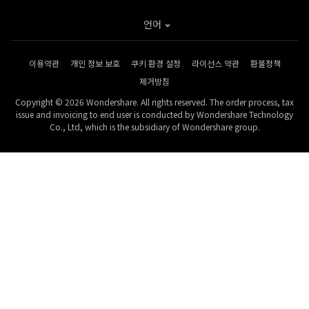
언어
이용약관
개인 정보 보호
쿠키 환경 설정
라이선스 약관
환불정책
제거방침
Copyright © 2026 Wondershare. All rights reserved. The order process, tax
issue and invoicing to end user is conducted by Wondershare Technology
Co., Ltd, which is the subsidiary of Wondershare group.