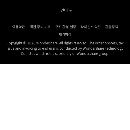
언어
이용약관
개인 정보 보호
쿠키 환경 설정
라이선스 약관
환불정책
제거방침
Copyright © 2026 Wondershare. All rights reserved. The order process, tax
issue and invoicing to end user is conducted by Wondershare Technology
Co., Ltd, which is the subsidiary of Wondershare group.