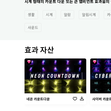
시계 형태의 카운트 다운 또는 큰 앰비언트 효과음의
생활
시계
알람
알림시계
카
사운드
효과 자산
네온 카운트다운
사이버 카운