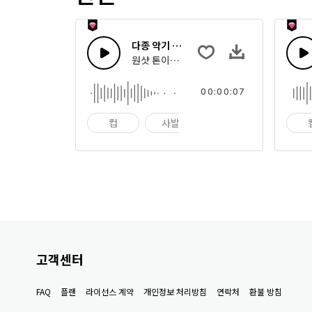
다종 악기 22
원샷 톤이나 빠른 타격으로 한 다양한 악기들
00:00:07
컵
사발
임팩트
고객센터
FAQ
플랜
라이선스 계약
개인정보 처리방침
연락처
환불 방침