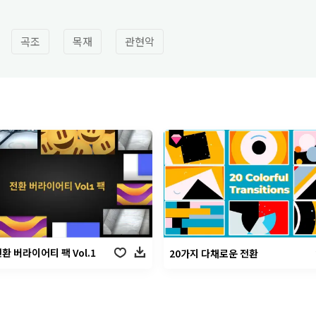
곡조
목재
관현악
환 버라이어티 팩 Vol.1
20가지 다채로운 전환