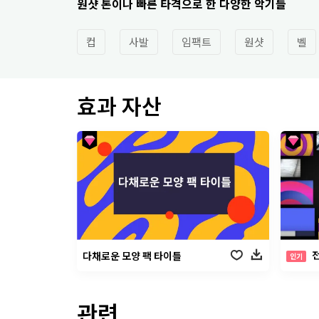
원샷 톤이나 빠른 타격으로 한 다양한 악기들
컵
사발
임팩트
원샷
벨
효과 자산
전
다채로운 모양 팩 타이틀
인기
관련