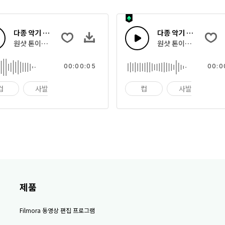
다종 악기 21
다종 악기 20
원샷 톤이나 빠른 타격으로 한 다양한 악기들
원샷 톤이나 빠른 타격
00:00:05
00:0
컵
사발
임팩트
컵
사발
임
제품
Filmora 동영상 편집 프로그램