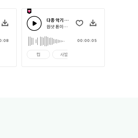
다종 악기 19
으로 한 다양한 악기들
원샷 톤이나 빠른 타격으로 한 다양한 악기들
0:08
00:00:05
팩트
컵
사발
임팩트