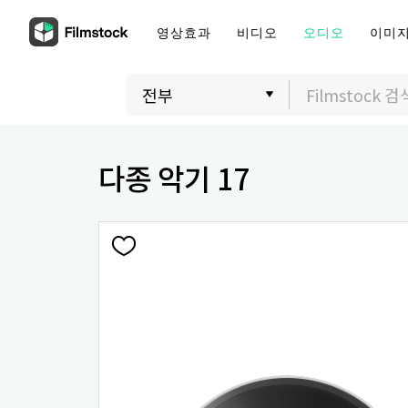
영상효과
비디오
오디오
이미
다종 악기 17