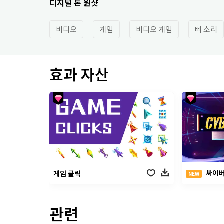
디지털 톤 원샷
비디오
게임
비디오 게임
삐 소리
효과 자산
싸이버
게임 클릭
NEW
관련