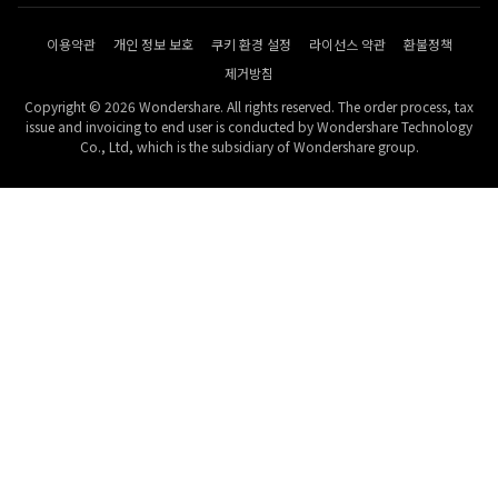
이용약관
개인 정보 보호
쿠키 환경 설정
라이선스 약관
환불정책
제거방침
Copyright © 2026 Wondershare. All rights reserved. The order process, tax
issue and invoicing to end user is conducted by Wondershare Technology
Co., Ltd, which is the subsidiary of Wondershare group.