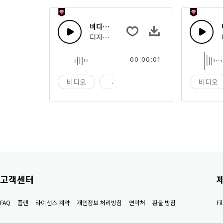
비디오 게임 08
디지털 톤 원샷
00:00:01
비디오
게임
비디오 게임
비디오
고객센터
FAQ
플랜
라이선스 계약
개인정보 처리방침
연락처
환불 방침
F