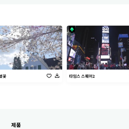
벚꽃
타임스 스퀘어2
제품