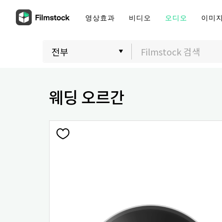
영상효과
비디오
오디오
이미
웨딩 오르간