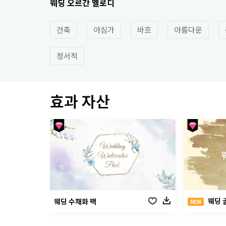
웨딩 오르간 멜로디
건축
야심가
바흐
아름다운
정서적
효과 자산
웨딩 
웨딩 수채화 팩
NEW