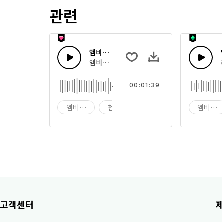
관련
앰비언트 스페이스 사운드 스케이프
앰비언트 시네마틱 에어리 스페이스 패드
00:01:39
앰비언트
천문학
배경
앰비언
고객센터