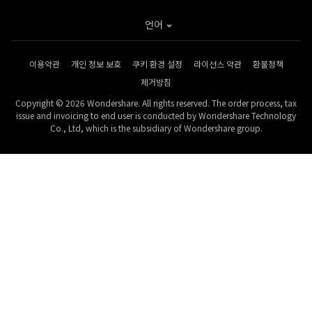
언어
이용약관
개인 정보 보호
쿠키 환경 설정
라이선스 약관
환불정책
제거방침
Copyright © 2026 Wondershare. All rights reserved. The order process, tax
issue and invoicing to end user is conducted by Wondershare Technology
Co., Ltd, which is the subsidiary of Wondershare group.