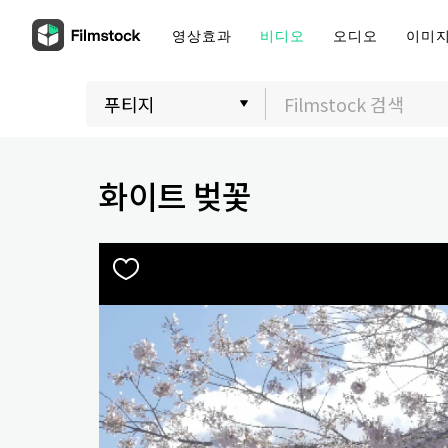
영상효과
비디오
오디오
이미
화이트 벚꽃