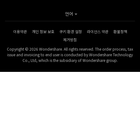
언어
이용약관
개인 정보 보호
쿠키 환경 설정
라이선스 약관
환불정책
제거방침
Copyright © 2026 Wondershare. All rights reserved. The order process, tax
issue and invoicing to end user is conducted by Wondershare Technology
Co., Ltd, which is the subsidiary of Wondershare group.