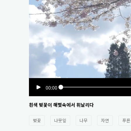
00:00
흰색 벚꽃이 해삧속에서 휘날리다
벚꽃
나뭇잎
나무
자연
푸른