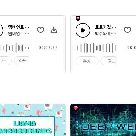
앰비언트 타임랩스 사운드 스케이프
트로피컬 팝 페스티벌 
 효과음의 집합
앰비언트 감정적인 리버스 피아노 스웰 사운드 스케이프
박수와 하우스 드럼과 리
00:02:22
00:
비언트
아날로그
분위기
추상
광고
앰