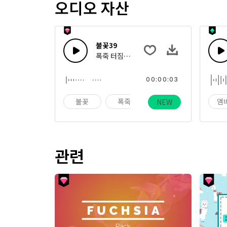
오디오 자산
불꽃39
폭죽 터짐, 플레어, 봇텔로켓, 심지 비춰지는
00:00:03
불꽃
폭죽
휴일
앰
NEW
관련