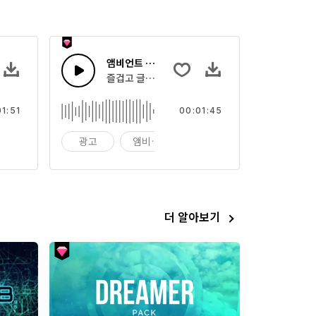
섬머
앰비언트 글리치 패드 사운드스케이프
드 신스와 베이스를 가진 역대적 팝 키 멜로디
즐겁고 글리치 비트를 가진 앰비언트 릴랙스 신
01:51
00:01:45
비언트
광고
앰비언트
대기
더 알아보기