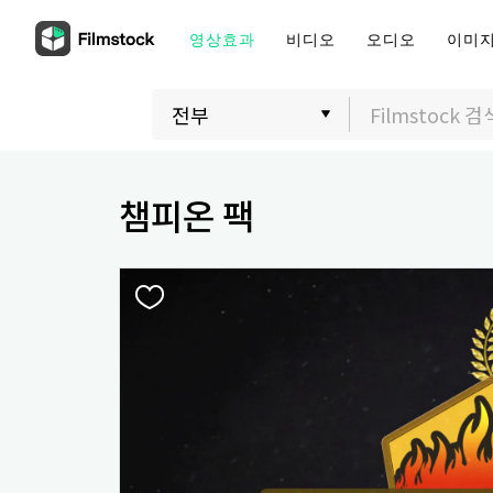
영상효과
비디오
오디오
이미
챔피온 팩