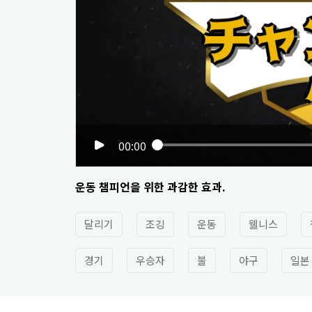
00:00
운동 챔피언을 위한 과감한 효과.
달리기
조깅
운동
웰니스
경기
우승자
불
야구
일본