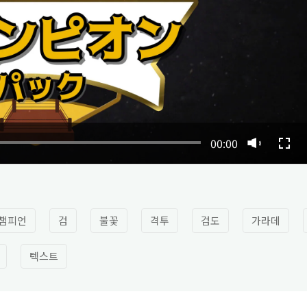
00:00
챔피언
검
불꽃
격투
검도
가라데
텍스트