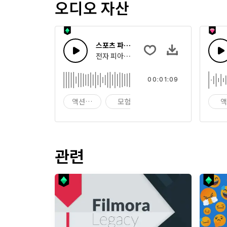
오디오 자산
스포츠 파워풀 더브스텝
전자 피아노와 신스 멜로디를 가진 활기찬 더
00:01:09
액션 더브스텝
모험
공격적
관련