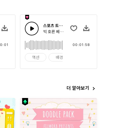
스포츠 트랩 비트
빅 호른 베이스로 시작한 신스를 가진 힙합 드럼
0:01
00:01:58
톤
액션
배경
농구
더 알아보기