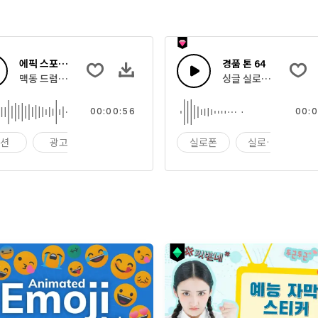
에픽 스포츠 드럼
경품 톤 64
브스텝 비트
맥동 드럼으로 올라가는 에픽 시네마틱 드럼 비트
싱글 실로폰 원샷 톤
00:00:56
00:0
액션
광고
배경
실로폰
실로폰 원샷