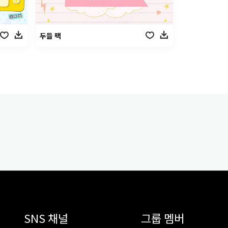
두들 팩
SNS 채널
그룹 멤버