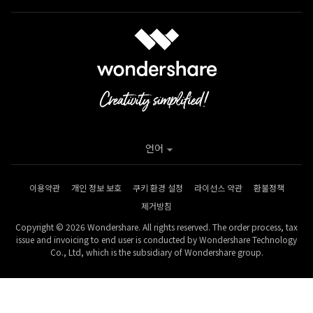
언어
이용약관
개인 정보 보호
쿠키 환경 설정
라이선스 약관
환불정책
제거방침
Copyright © 2026 Wondershare. All rights reserved. The order process, tax
issue and invoicing to end user is conducted by Wondershare Technology
Co., Ltd, which is the subsidiary of Wondershare group.