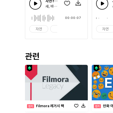
자연 fx 34
새, 바람, 꽃과 자연의 소리
00:00:07
자연
꽃
새
자연
관련
Filmora 레거시 팩
만화 
인기
인기