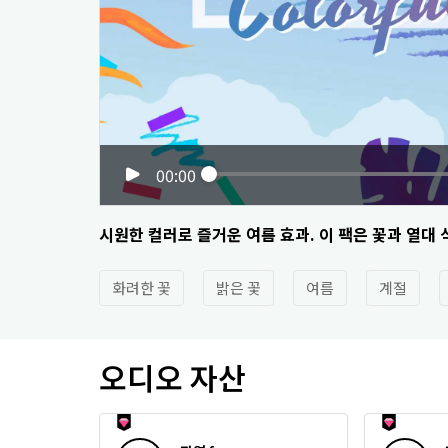
00:00
시원한 컬러로 즐거운 여름 효과. 이 팩은 꽃과 열대
화려한 꽃
밝은 꽃
여름
계절
오디오 자산