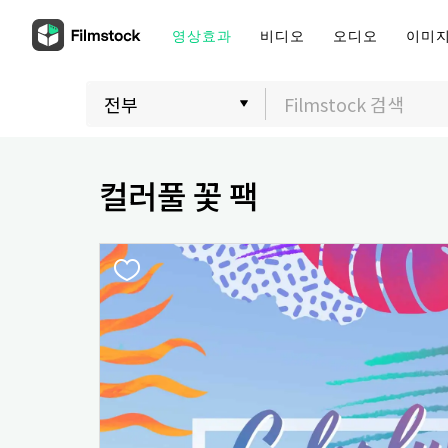
영상효과
비디오
오디오
이미
컬러풀 꽃 팩