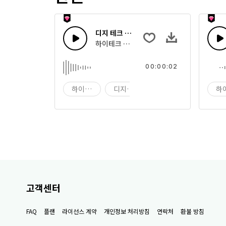
디지 테크 33
하이테크 디지털 컴퓨팅 사운드의 조합
00:00:02
하이테크
디지 테크
디지
하
고객센터
FAQ
플랜
라이선스 계약
개인정보 처리방침
연락처
환불 방침