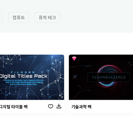
컴퓨트
퓨쳐 테크
디지털 타이틀 팩
기술과학 팩