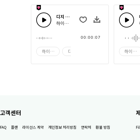
디지 테크 45
하이테크 디지털 컴퓨팅 사운드의 조합
00:00:07
하이테크
디지 테크
디지
하이테
고객센터
FAQ
플랜
라이선스 계약
개인정보 처리방침
연락처
환불 방침
F