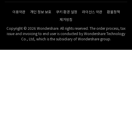
이용약관
개인 정보 보호
쿠키 환경 설정
라이선스 약관
환불정책
제거방침
Copyright © 2026 Wondershare. All rights reserved. The order process, tax
issue and invoicing to end user is conducted by Wondershare Technology
Co., Ltd, which is the subsidiary of Wondershare group.