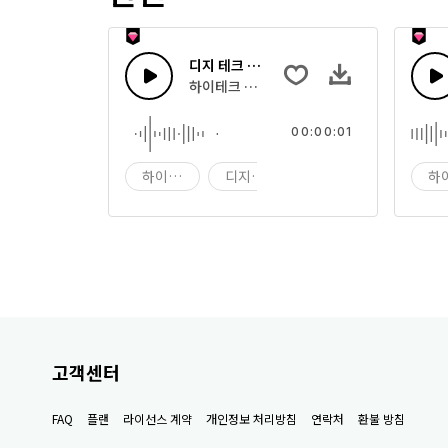
디지 테크 48
하이테크 디지털 컴퓨팅 사운드의 조합
00:00:01
하이테크
디지 테크
디지
하
고객센터
FAQ
플랜
라이선스 계약
개인정보 처리방침
연락처
환불 방침