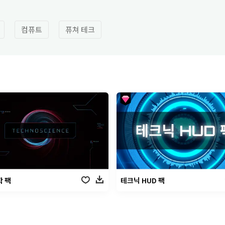
컴퓨트
퓨쳐 테크
 팩
테크닉 HUD 팩