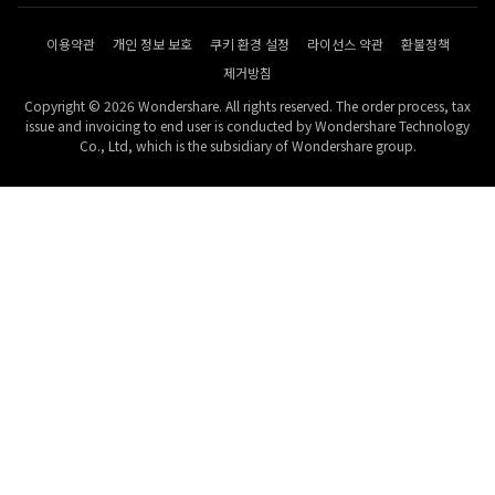
이용약관
개인 정보 보호
쿠키 환경 설정
라이선스 약관
환불정책
제거방침
Copyright © 2026 Wondershare. All rights reserved. The order process, tax
issue and invoicing to end user is conducted by Wondershare Technology
Co., Ltd, which is the subsidiary of Wondershare group.