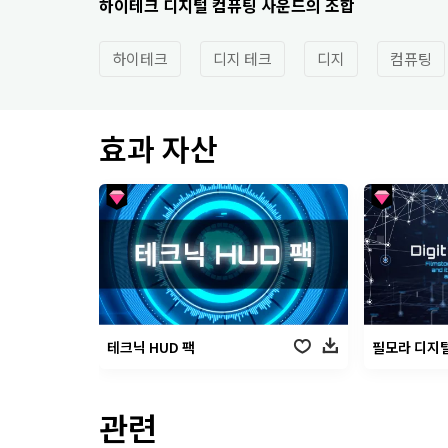
하이테크 디지털 컴퓨팅 사운드의 조합
하이테크
디지 테크
디지
컴퓨팅
효과 자산
테크닉 HUD 팩
필모라 디지털
관련