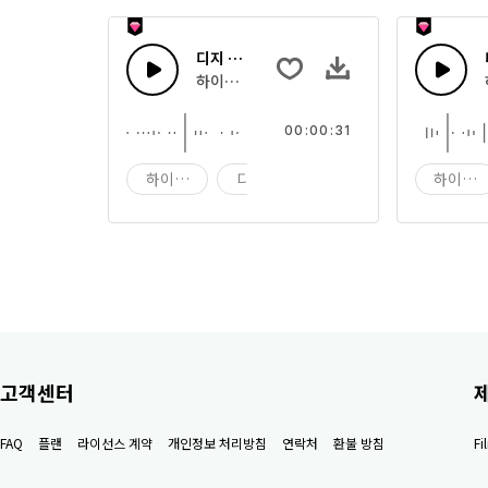
디지 테크 54
하이테크 디지털 컴퓨팅 사운드의 조합
00:00:31
하이테크
디지 테크
디지
하이테
고객센터
FAQ
플랜
라이선스 계약
개인정보 처리방침
연락처
환불 방침
F