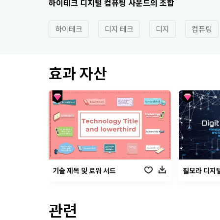
하이테크 디지털 컴퓨팅 사운드의 조합
하이테크
디지 테크
디지
컴퓨팅
효과 자산
기술 제목 및 로워 서드
필모라 디지털
관련