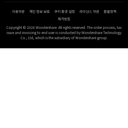
이용약관
개인 정보 보호
쿠키 환경 설정
라이선스 약관
환불정책
제거방침
Copyright © 2026 Wondershare. All rights reserved. The order process, tax
issue and invoicing to end user is conducted by Wondershare Technology
Co., Ltd, which is the subsidiary of Wondershare group.