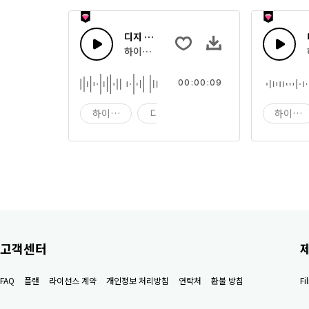
디지 테크 14
하이테크 디지털 컴퓨팅 사운드의 조합
00:00:09
하이테크
디지 테크
디지
하이테
고객센터
FAQ
플랜
라이선스 계약
개인정보 처리방침
연락처
환불 방침
F