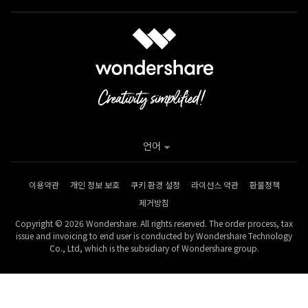
언어
이용약관
개인 정보 보호
쿠키 환경 설정
라이선스 약관
환불정책
제거방침
Copyright © 2026 Wondershare. All rights reserved. The order process, tax
issue and invoicing to end user is conducted by Wondershare Technology
Co., Ltd, which is the subsidiary of Wondershare group.