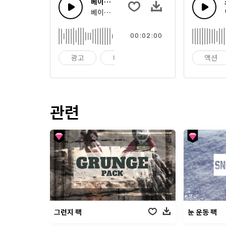
베이시 에너지
베이스와 피아노로 구성된 업비트 더블스텝 드
00:02:00
광고
배경
아름다운
액션
관련
그런지 팩
눈 운동 팩