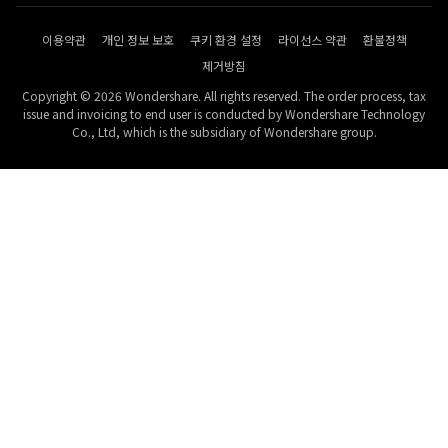
이용약관
개인 정보 보호
쿠키 환경 설정
라이선스 약관
환불정책
제거방침
Copyright © 2026 Wondershare. All rights reserved. The order process, tax
issue and invoicing to end user is conducted by Wondershare Technology
Co., Ltd, which is the subsidiary of Wondershare group.