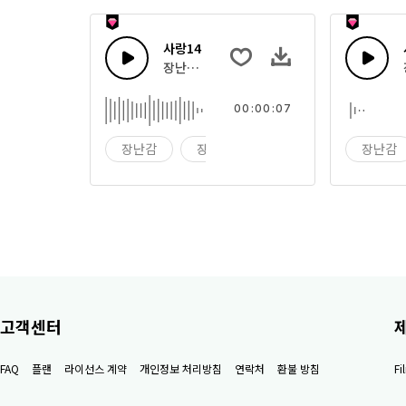
사랑14
장난감 상자 효과음
00:00:07
장난감
장난감 상자
효과음
장난감
고객센터
FAQ
플랜
라이선스 계약
개인정보 처리방침
연락처
환불 방침
F