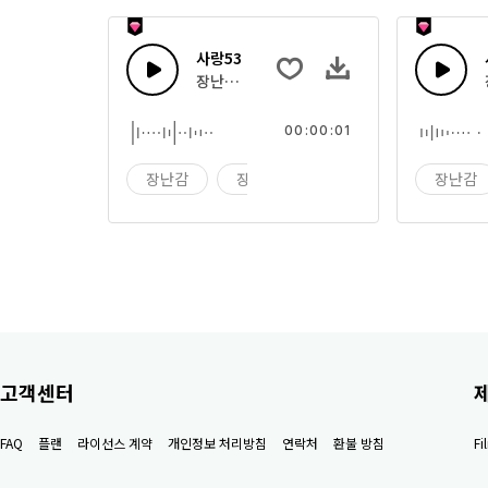
사랑53
장난감 상자 효과음
00:00:01
장난감
장난감 상자
효과음
장난감
고객센터
FAQ
플랜
라이선스 계약
개인정보 처리방침
연락처
환불 방침
F