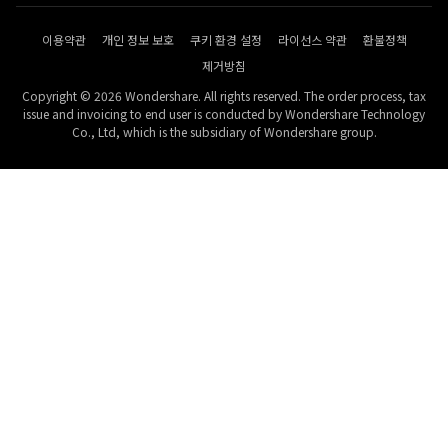
이용약관
개인 정보 보호
쿠키 환경 설정
라이선스 약관
환불정책
제거방침
Copyright © 2026 Wondershare. All rights reserved. The order process, tax
issue and invoicing to end user is conducted by Wondershare Technology
Co., Ltd, which is the subsidiary of Wondershare group.