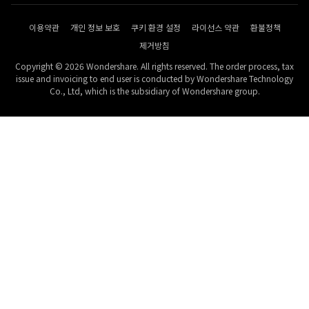
이용약관
개인 정보 보호
쿠키 환경 설정
라이선스 약관
환불정책
제거방침
Copyright © 2026 Wondershare. All rights reserved. The order process, tax
issue and invoicing to end user is conducted by Wondershare Technology
Co., Ltd, which is the subsidiary of Wondershare group.