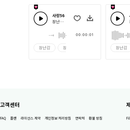
사랑56
장난감 상자 효과음
00:00:01
장난감
장난감 상자
효과음
장난감
고객센터
FAQ
플랜
라이선스 계약
개인정보 처리방침
연락처
환불 방침
F