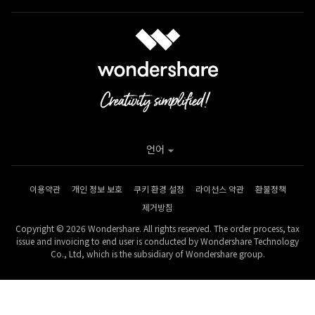
언어
이용약관
개인 정보 보호
쿠키 환경 설정
라이선스 약관
환불정책
제거방침
Copyright © 2026 Wondershare. All rights reserved. The order process, tax
issue and invoicing to end user is conducted by Wondershare Technology
Co., Ltd, which is the subsidiary of Wondershare group.