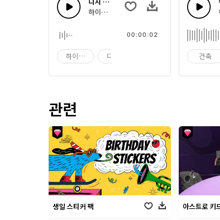
디지 테크 49
하이테크 디지털 컴퓨팅 사운드의 조합
00:00:02
하이테크
디지 테크
디지
건축
관련
생일 스티커 팩
아스트로 키드