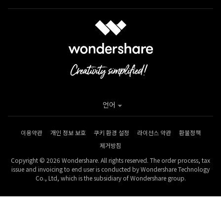
언어
이용약관
개인 정보 보호
쿠키 환경 설정
라이선스 약관
환불정책
제거방침
Copyright © 2026 Wondershare. All rights reserved. The order process, tax
issue and invoicing to end user is conducted by Wondershare Technology
Co., Ltd, which is the subsidiary of Wondershare group.