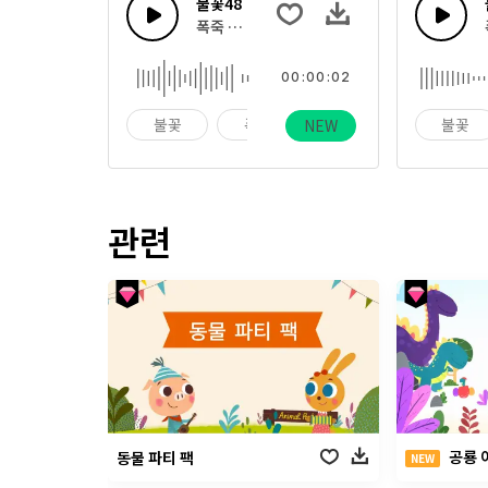
불꽃48
폭죽 터짐, 플레어, 봇텔로켓, 심지 비춰지는 
00:00:02
불꽃
폭죽
휴일
불꽃
NEW
관련
공룡 
동물 파티 팩
NEW