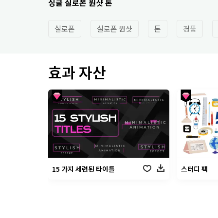
싱글 실로폰 원샷 톤
실로폰
실로폰 원샷
톤
경품
효과 자산
15 가지 세련된 타이틀
스터디 팩