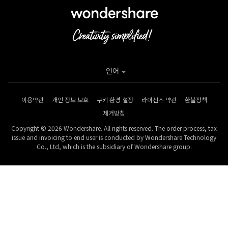
언어
이용약관
개인 정보 보호
쿠키 환경 설정
라이선스 약관
환불정책
제거방침
Copyright © 2026 Wondershare. All rights reserved. The order process, tax
issue and invoicing to end user is conducted by Wondershare Technology
Co., Ltd, which is the subsidiary of Wondershare group.