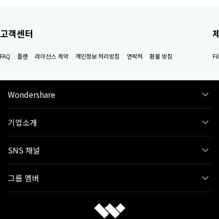
고객센터
FAQ
플랜
라이선스 계약
개인정보 처리방침
연락처
환불 방침
F
Wondershare
기업소개
SNS 채널
그룹 멤버