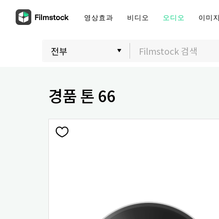
영상효과
비디오
오디오
이미
경품 톤 66