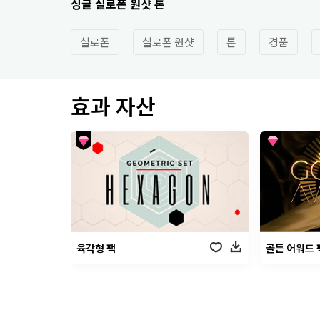
싱글 실로폰 원샷 톤
실로폰
실로폰 원샷
톤
경품
효과 자산
육각형 팩
골든 어워드 