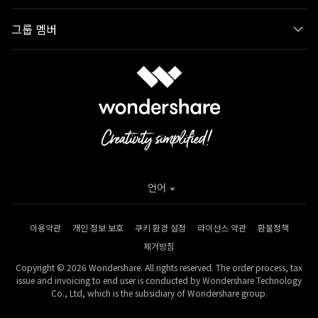
그룹 멤버
언어
이용약관
개인 정보 보호
쿠키 환경 설정
라이선스 약관
환불정책
제거방침
Copyright © 2026 Wondershare. All rights reserved. The order process, tax
issue and invoicing to end user is conducted by Wondershare Technology
Co., Ltd, which is the subsidiary of Wondershare group.