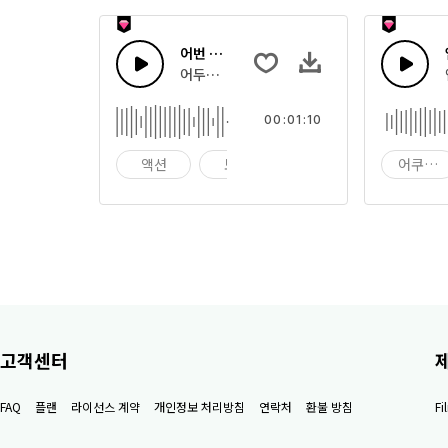
어번 시네마틱 트레일러
어두운 스트링을 가진 에픽 시네마틱 힙합 드럼
00:01:10
액션
모험
배경
어쿠스
고객센터
FAQ
플랜
라이선스 계약
개인정보 처리방침
연락처
환불 방침
F