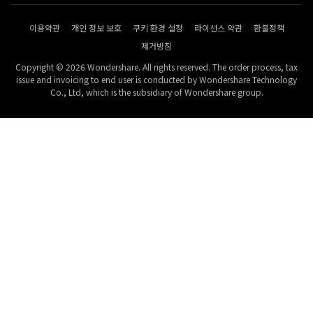
이용약관
개인 정보 보호
쿠키 환경 설정
라이선스 약관
환불정책
제거방침
Copyright © 2026 Wondershare. All rights reserved. The order process, tax
issue and invoicing to end user is conducted by Wondershare Technology
Co., Ltd, which is the subsidiary of Wondershare group.