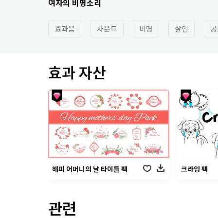
여자의 비명소리
효과음
사운드
비명
살인
공
효과 자산
해피 어머니의 날 타이틀 팩
크라잉 팩
관련