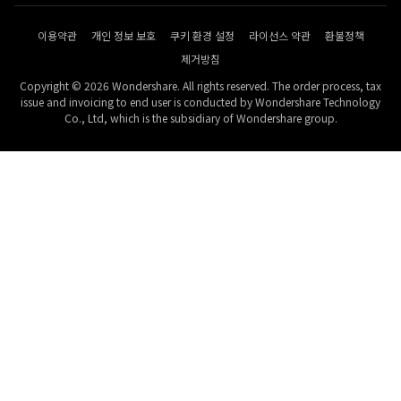
이용약관
개인 정보 보호
쿠키 환경 설정
라이선스 약관
환불정책
제거방침
Copyright © 2026 Wondershare. All rights reserved. The order process, tax
issue and invoicing to end user is conducted by Wondershare Technology
Co., Ltd, which is the subsidiary of Wondershare group.