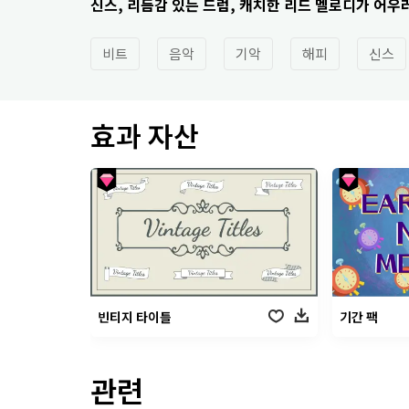
신스, 리듬감 있는 드럼, 캐치한 리드 멜로디가 어우
비트
음악
기악
해피
신스
효과 자산
빈티지 타이틀
기간 팩
관련