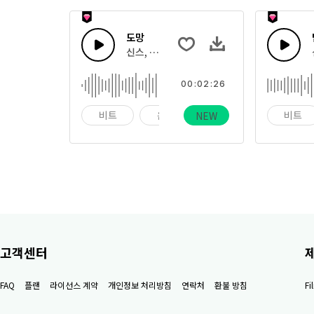
도망
신스, 리듬감 있는 드럼, 캐치한 리드 멜로디가
00:02:26
비트
음악
기악
비트
NEW
고객센터
FAQ
플랜
라이선스 계약
개인정보 처리방침
연락처
환불 방침
F