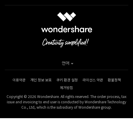
언어
이용약관
개인 정보 보호
쿠키 환경 설정
라이선스 약관
환불정책
제거방침
Copyright © 2026 Wondershare. All rights reserved. The order process, tax
issue and invoicing to end user is conducted by Wondershare Technology
Co., Ltd, which is the subsidiary of Wondershare group.