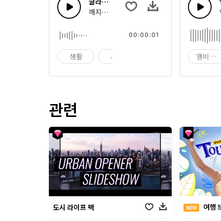
글라스 터치 50
깨지는 유리, 여러 개의 유리잔과 딸랑거리는 
00:00:01
생활
시계
알람
앰비언
관련
여행 
도시 라이프 팩
NEW