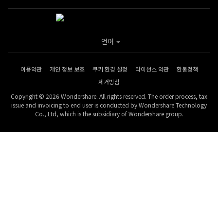
언어
이용약관
개인 정보 보호
쿠키 환경 설정
라이선스 약관
환불정책
제거방침
Copyright © 2026 Wondershare. All rights reserved. The order process, tax
issue and invoicing to end user is conducted by Wondershare Technology
Co., Ltd, which is the subsidiary of Wondershare group.