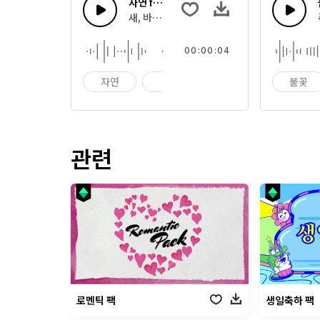
자연 fx 4
새, 바람, 꽃과 자연의 소리
00:00:04
자연
꽃
새
불꽃
관련
로멘틱 팩
생일축하 팩