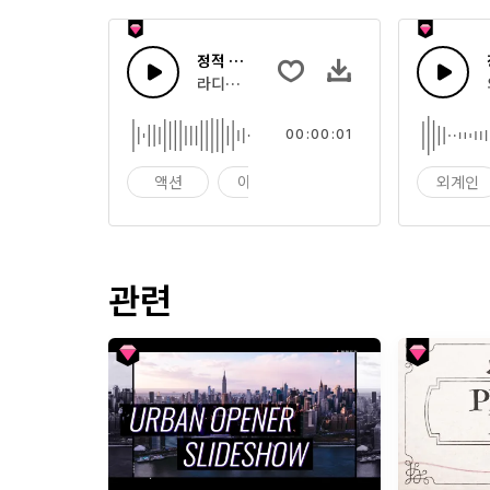
정적 방해
라디오, 정적, 채널, 오디오 먼지
00:00:01
액션
아나로그
베이스
외계인
관련