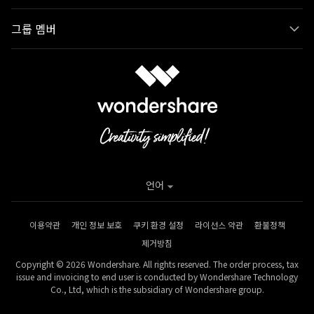
그룹 멤버
언어
이용약관
개인 정보 보호
쿠키 환경 설정
라이선스 약관
환불정책
제거방침
Copyright © 2026 Wondershare. All rights reserved. The order process, tax
issue and invoicing to end user is conducted by Wondershare Technology
Co., Ltd, which is the subsidiary of Wondershare group.