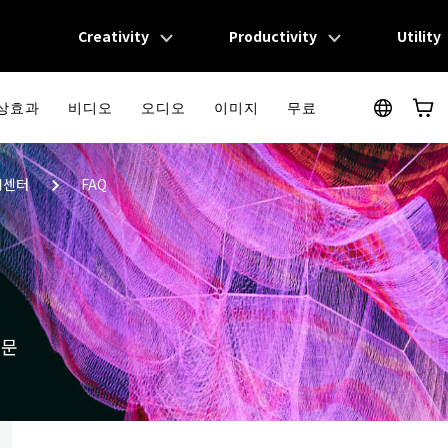
Creativity
Productivity
Utility
상효과
비디오
오디오
이미지
무료
Creativity 제품
Productivity 제품
Utilit
Filmora
PDFelement
쉽고 재미있는 영상 편집
PDF 제작 및 편집
객센터
FAQ
UniConverter
EdrawMax
초고속 미디어 전환
심플한 다이어그램
DemoCreator
EdrawMind
강력한 화면 녹화
마인드 맵으로의 협업
질문
Filmstock
모든 제품 알아보기
1000만개 이상 영상 효과