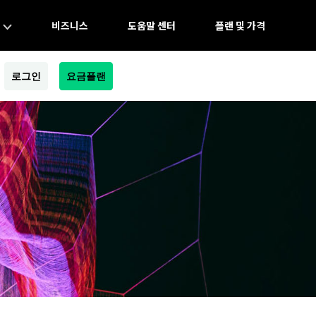
비즈니스
도움말 센터
플랜 및 가격
로그인
요금플랜
y 제품
세부 정보
세부 정보
Recoverit
창의적인 제품
생산력 제고 제품
잃어버린 데이터 복원
도큐멘트
Dr.Fone
모바일 디바이스 관린
다이어그램 & 디자인
FamiSafe
가족 안전 보장 및 모니터링.
Repairit
손상된 비디오 복원