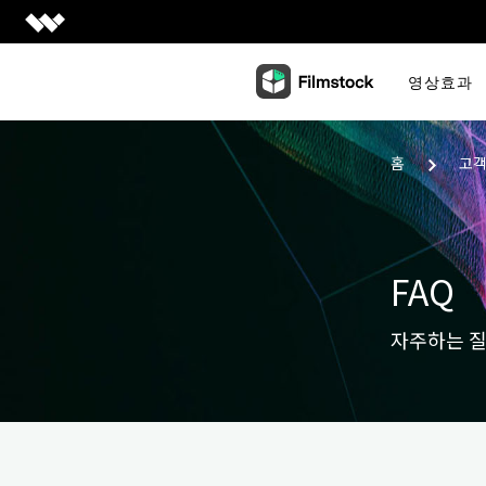
Creativity
영상효과
Creativity 제품
Productivity
Filmora
Productivity 제품
홈
고
쉽고 재미있는 영상 편집
Utility
PDFelement
Utility 제품
UniConverter
PDF 제작 및 편집
비즈니스
초고속 미디어 전환
Recoverit
EdrawMax
잃어버린 데이터 복원
도움말 센터
FAQ
DemoCreator
심플한 다이어그램
강력한 화면 녹화
Dr.Fone
플랜 및 가격
EdrawMind
자주하는 
모바일 디바이스 관린
Filmstock
마인드 맵으로의 협업
1000만개 이상 영상 효과
FamiSafe
가족 안전 보장 및 모니터링.
모든 제품 알아보기
모든 제품 알아보기
Repairit
손상된 비디오 복원
세부 정보