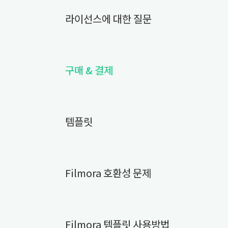
세부 정보
생산력 제고 제품
라이선스에 대한 질문
모든 제품 알아보기
창의적인 제품
도큐멘트
세부 정보
다이어그램 & 디자인
구매 & 결제
효율적인 제품
비디오 복원
모바일 관리
템플릿
가족 안전 보장
Filmora 호환성 문제
Filmora 템플릿 사용방법